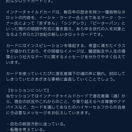
優しさや思いやりを取り戻すことにフォーカスした78枚の本格
的なタロットカードです。
インナーチャイルドカードは、数百年の歴史を持つ一種独特なタ
ロットの内容を、イーシャ・ラーナー氏と夫であるマーク・ラー
ナー氏によって「赤ずきん」「シンデレラ」「ピーターパン」と
いった現代の物語や形式に置き換え、あらゆる世代の人を対象と
なるよう作らた21世紀の新しいタロットカードです。
カードにはインスピレーションを喚起する、希望に満ちたイラス
トが描かれており、その明確なイメージは、輪廻転生や人生の循
環という壮大なテーマに関するメッセージを分かりやすく伝えて
います。
カードを使っていくたびに潜在意識下の魂の声に触れ、封印して
しまっていたさまざまな事柄に直面していくことでしょう。
【セッションについて】
当セッションではインナーチャイルドカードで潜在意識（魂）か
ら、現在の状況やこれからのこと、今乗り越えるべき障害やアド
バイスなど、カードを通してあなたのハイヤーセルフからの自身
に今必要なメッセージをお伝えしていきます。
・会社の経営方針に迷っている。